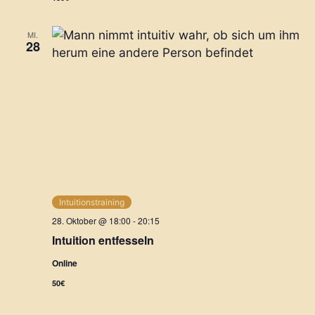
d
g
A
MI.
a
28
n
t
i
s
o
i
n
c
h
t
Intuitionstraining
28. Oktober @ 18:00
-
20:15
e
Intuition entfesseln
n
Online
50€
,