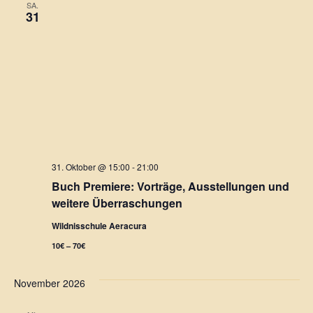
N
SA.
31
a
v
i
g
a
31. Oktober @ 15:00
-
21:00
t
Buch Premiere: Vorträge, Ausstellungen und
weitere Überraschungen
i
Wildnisschule Aeracura
o
10€ – 70€
n
November 2026