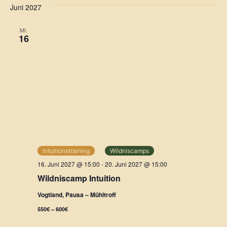
b
Juni 2027
e
n
MI.
16
Intuitionstraining
Wildniscamps
16. Juni 2027 @ 15:00
-
20. Juni 2027 @ 15:00
Wildniscamp Intuition
Vogtland, Pausa – Mühltroff
550€ – 600€