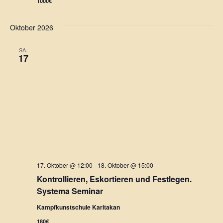
n
1000€
n
g
Oktober 2026
s
e
i
SA.
17
n
c
h
S
t
u
e
c
n
h
-
e
N
17. Oktober @ 12:00
-
18. Oktober @ 15:00
Kontrollieren, Eskortieren und Festlegen.
a
u
Systema Seminar
v
n
Kampfkunstschule Karitakan
i
180€