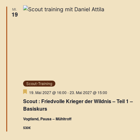
MI.
19
Scout-Training
H
19. Mai 2027 @ 16:00
-
23. Mai 2027 @ 15:00
e
Scout : Friedvolle Krieger der Wildnis – Teil 1 –
r
v
Basiskurs
o
r
Vogtland, Pausa – Mühltroff
g
e
530€
h
o