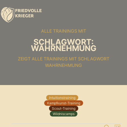
ALLE TRAININGS MIT
SCHLAGWORT:
WAHRNEHMUNG
ZEIGT ALLE TRAININGS MIT SCHLAGWORT
WAHRNEHMUNG
Intuitionstraining
Kampfkunst-Training
Scout-Training
Wildniscamps