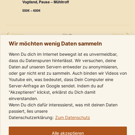
n
Vogtland, Pausa – Mühltroff
n
550€ – 600€
g
s
e
i
Heute
Vorherige
Nächste
n
c
Veranstaltungen
Veranstaltungen
Wir möchten wenig Daten sammeln
h
S
Kalender abonnieren
Wenn Du dich im Internet bewegst ist es unvermeidbar,
t
dass du Datenspuren hinterlässt. Wir versuchen, deine
u
Daten auf unseren Servern entweder zu anonymisieren,
e
oder gar nicht erst zu sammeln. Auch binden wir Videos von
c
n
Youtube ein, was bedeutet, dass Dein Computer eine
Server-Anfrage an Google sendet. Indem du auf
h
-
"Akzeptieren" klickst, erklärst du Dich damit
e
einverstanden.
N
Wenn Du dich dafür interessierst, was mit deinen Daten
a
u
passiert, lies unsere
Folge uns auf Instagram
Komm in die Telegram-Gruppe
Folge uns auf Youtube
Datenschutzerklärung:
Zum Datenschutz
v
n
Kalender
Kontakt
AGBs
Impressum
Datenschutz
i
Alle akzeptieren