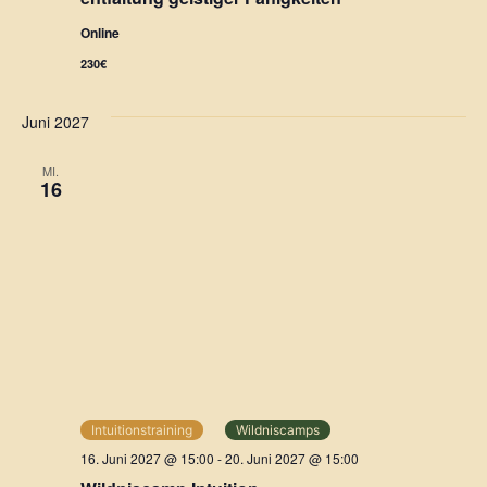
n
n
Online
g
s
230€
e
i
Juni 2027
n
c
MI.
h
S
16
t
u
e
c
n
h
-
e
N
a
u
Intuitionstraining
Wildniscamps
v
n
16. Juni 2027 @ 15:00
-
20. Juni 2027 @ 15:00
i