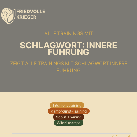
ALLE TRAININGS MIT
SCHLAGWORT: INNERE
FÜHRUNG
ZEIGT ALLE TRAININGS MIT SCHLAGWORT INNERE
FÜHRUNG
Intuitionstraining
Kampfkunst-Training
Scout-Training
Wildniscamps