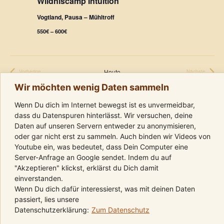
Wildniscamp Intuition
d
g
Vogtland, Pausa – Mühltroff
A
a
550€ – 600€
n
t
i
s
Heute
Vorherige
Nächste
o
Veranstaltungen
Veranstaltungen
i
Wir möchten wenig Daten sammeln
n
Kalender abonnieren
c
Wenn Du dich im Internet bewegst ist es unvermeidbar,
dass du Datenspuren hinterlässt. Wir versuchen, deine
h
Daten auf unseren Servern entweder zu anonymisieren,
oder gar nicht erst zu sammeln. Auch binden wir Videos von
t
Youtube ein, was bedeutet, dass Dein Computer eine
Server-Anfrage an Google sendet. Indem du auf
e
"Akzeptieren" klickst, erklärst du Dich damit
einverstanden.
n
Wenn Du dich dafür interessierst, was mit deinen Daten
passiert, lies unsere
,
Folge uns auf Instagram
Komm in die Telegram-Gruppe
Folge uns auf Youtube
Datenschutzerklärung:
Zum Datenschutz
Kalender
Kontakt
AGBs
Impressum
Datenschutz