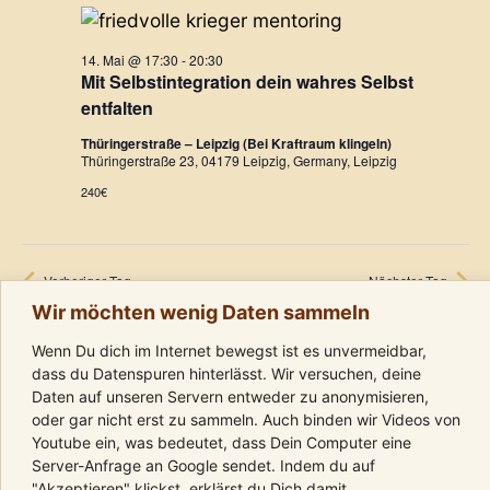
t
s
t
u
a
14. Mai @ 17:30
-
20:30
t
m
Mit Selbstintegration dein wahres Selbst
w
l
entfalten
a
ä
t
Thüringerstraße – Leipzig (Bei Kraftraum klingeln)
h
l
Thüringerstraße 23, 04179 Leipzig, Germany, Leipzig
u
l
240€
t
e
n
n
g
u
.
A
Vorheriger Tag
Nächster Tag
n
Wir möchten wenig Daten sammeln
n
g
s
Wenn Du dich im Internet bewegst ist es unvermeidbar,
Kalender abonnieren
dass du Datenspuren hinterlässt. Wir versuchen, deine
e
i
Daten auf unseren Servern entweder zu anonymisieren,
n
oder gar nicht erst zu sammeln. Auch binden wir Videos von
c
Youtube ein, was bedeutet, dass Dein Computer eine
h
S
Server-Anfrage an Google sendet. Indem du auf
"Akzeptieren" klickst, erklärst du Dich damit