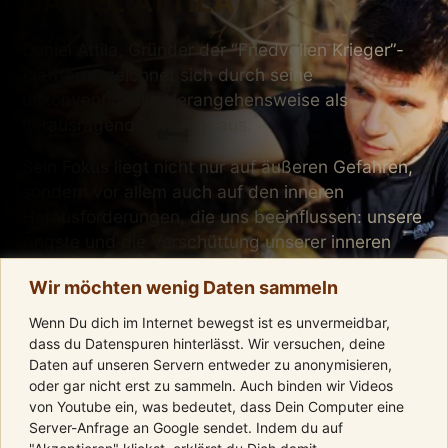
DANIEL ATTILA
Daniel Attila, Gründer der “Friedvollen Krieger”-
Plattform, zeichnet sich durch seine
unkonventionelle Herangehensweise als
herausragender Mentor aus.
Sein Fokus liegt nicht nur auf äußeren Gefahren,
sondern vor allem auch auf den inneren
Herausforderungen, die uns beeinflussen: unsere
Ängste und die Verschüttung unserer inneren
Führung.
Wir möchten wenig Daten sammeln
Durch intuitive Fähigkeiten und Wahrnehmungen
Wenn Du dich im Internet bewegst ist es unvermeidbar,
sowie Werkzeugen aus der Kampfkunst und der
dass du Datenspuren hinterlässt. Wir versuchen, deine
Wildnislehre begleitet dich Daniel dabei, deine
Daten auf unseren Servern entweder zu anonymisieren,
Herausforderungen als Wachstumschance
oder gar nicht erst zu sammeln. Auch binden wir Videos
von Youtube ein, was bedeutet, dass Dein Computer eine
anzupacken, um wahre Stärke, Mut und
Server-Anfrage an Google sendet. Indem du auf
Wachstum zu erlangen.