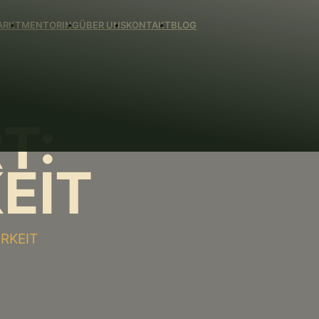
ARKT
MENTORING
ÜBER UNS
KONTAKT
BLOG
T:
EIT
RKEIT