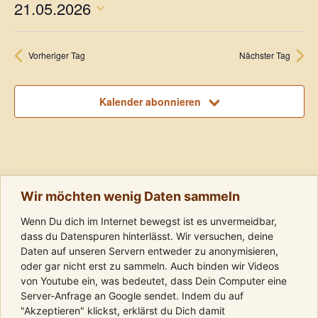
21.05.2026
i
s
t
s
D
a
t
a
Vorheriger Tag
Nächster Tag
l
t
a
u
t
l
m
Kalender abonnieren
u
w
t
n
ä
h
g
u
l
A
n
e
Wir möchten wenig Daten sammeln
n
n
g
Wenn Du dich im Internet bewegst ist es unvermeidbar,
.
s
dass du Datenspuren hinterlässt. Wir versuchen, deine
e
Daten auf unseren Servern entweder zu anonymisieren,
i
oder gar nicht erst zu sammeln. Auch binden wir Videos
n
c
von Youtube ein, was bedeutet, dass Dein Computer eine
Server-Anfrage an Google sendet. Indem du auf
h
S
"Akzeptieren" klickst, erklärst du Dich damit