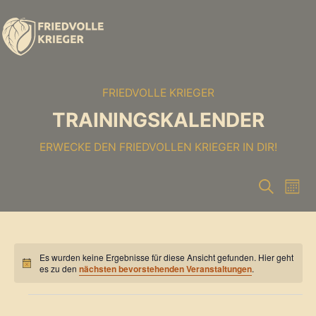
FRIEDVOLLE KRIEGER
TRAININGSKALENDER
ERWECKE DEN FRIEDVOLLEN KRIEGER IN DIR!
V
V
S
M
u
o
e
e
c
n
h
r
a
r
e
t
a
Es wurden keine Ergebnisse für diese Ansicht gefunden. Hier geht
H
a
es zu den
nächsten bevorstehenden Veranstaltungen
.
n
i
n
n
Veranstaltungen
w
s
e