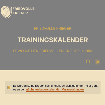
FRIEDVOLLE KRIEGER
TRAININGSKALENDER
ERWECKE DEN FRIEDVOLLEN KRIEGER IN DIR!
V
V
S
M
u
o
e
c
e
n
h
a
r
e
r
t
Es wurden keine Ergebnisse für diese Ansicht gefunden. Hier geht
a
H
es zu den
nächsten bevorstehenden Veranstaltungen
.
a
i
n
n
w
Veranstaltungen
n
e