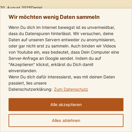
20. August 2025
Daniel
Wir möchten wenig Daten sammeln
Wenn Du dich im Internet bewegst ist es unvermeidbar,
dass du Datenspuren hinterlässt. Wir versuchen, deine
Daten auf unseren Servern entweder zu anonymisieren,
oder gar nicht erst zu sammeln. Auch binden wir Videos
von Youtube ein, was bedeutet, dass Dein Computer eine
Server-Anfrage an Google sendet. Indem du auf
"Akzeptieren" klickst, erklärst du Dich damit
einverstanden.
Wenn Du dich dafür interessierst, was mit deinen Daten
passiert, lies unsere
Datenschutzerklärung:
Zum Datenschutz
Folge uns auf Instagram
Komm in die Telegram-Gruppe
Folge uns auf Youtube
Kalender
Kontakt
AGBs
Impressum
Datenschutz
Alle akzeptieren
Copyright 2026 © Friedvolle Krieger
Alles ablehnen