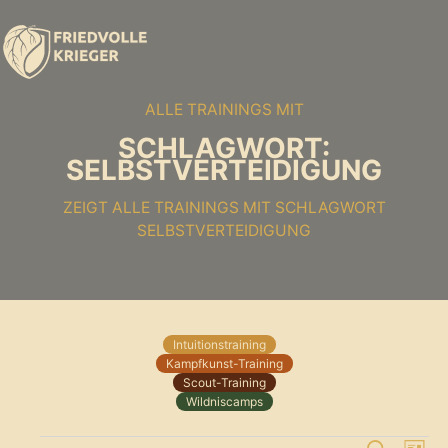
ALLE TRAININGS MIT
SCHLAGWORT:
SELBSTVERTEIDIGUNG
ZEIGT ALLE TRAININGS MIT SCHLAGWORT
SELBSTVERTEIDIGUNG
Intuitionstraining
Kampfkunst-Training
Scout-Training
Wildniscamps