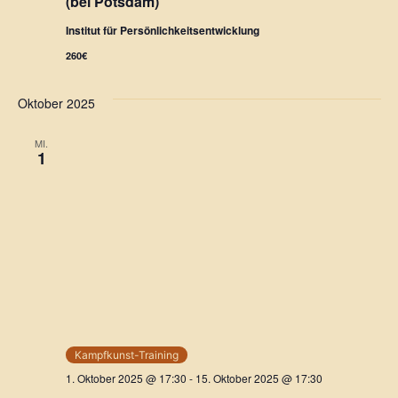
(bei Potsdam)
d
g
Institut für Persönlichkeitsentwicklung
A
a
260€
n
t
Oktober 2025
i
s
o
MI.
i
1
n
c
h
t
e
n
Kampfkunst-Training
,
1. Oktober 2025 @ 17:30
-
15. Oktober 2025 @ 17:30