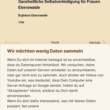
Ganzheitliche Selbstverteidigung für Frauen
N
Eberswalde
a
Bujinkan Eberswalde
v
170€
i
g
Heute
Verans
Nächste
Vorherige
Veranstaltungen
Wir möchten wenig Daten sammeln
a
Kalender abonnieren
Wenn Du dich im Internet bewegst ist es unvermeidbar,
t
dass du Datenspuren hinterlässt. Wir versuchen, deine
Daten auf unseren Servern entweder zu anonymisieren,
i
oder gar nicht erst zu sammeln. Auch binden wir Videos von
Youtube ein, was bedeutet, dass Dein Computer eine
o
Server-Anfrage an Google sendet. Indem du auf
"Akzeptieren" klickst, erklärst du Dich damit
n
einverstanden.
Wenn Du dich dafür interessierst, was mit deinen Daten
passiert, lies unsere
Folge uns auf Instagram
Komm in die Telegram-Gruppe
Folge uns auf Youtube