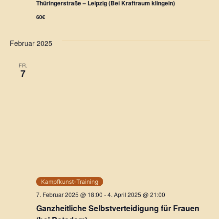
n
Thüringerstraße – Leipzig (Bei Kraftraum klingeln)
n
60€
g
s
e
Februar 2025
i
n
c
FR.
7
h
S
t
u
e
c
n
h
-
e
N
a
u
Kampfkunst-Training
7. Februar 2025 @ 18:00
-
4. April 2025 @ 21:00
v
n
Ganzheitliche Selbstverteidigung für Frauen
i